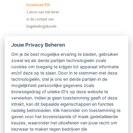
Download PDF
Canon van het leren
in de context van
begeleidingskunde
Nieuwsbrief
Jouw Privacy Beheren
Om je de best mogelijke ervaring te bieden, gebruiken
Ontvang 10 x per jaar de LVSC-
zowel wij als derde partijen technologieën zoals
cookies om toegang te krijgen tot apparaat informatie
relatienieuwsbrief met o.a.:
en/of deze op te slaan. Door in te stemmen met deze
technologieën, stel je ons en derde partijen in de
vrij toegankelijke TsvB-artikelen
mogelijkheid persoonlijke gegevens zoals
browsegedrag of unieke ID's op deze website te
nieuws op het vlak van professioneel
verwerken. Indien je geen toestemming geeft of deze
intrekt, kan dit bepaalde eigenschappen en functies
begeleiden
nadelig beïnvloeden. Klik hieronder om toestemming te
geven voor het bovenstaande of maak gedetailleerde
informatie over LVSC-activiteiten
keuzes, waaronder het uitoefenen van jouw recht om
bezwaar te maken tegen bedrijven die