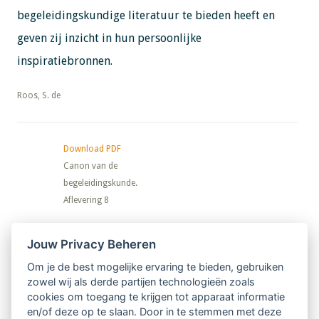
begeleidingskundige literatuur te bieden heeft en
geven zij inzicht in hun persoonlijke
inspiratiebronnen.
​​​​​​​Roos, S. de
Download PDF
Canon van de
begeleidingskunde.
Aflevering 8
Nieuwsbrief
Jouw Privacy Beheren
Om je de best mogelijke ervaring te bieden, gebruiken
Ontvang 10 x per jaar de LVSC-
zowel wij als derde partijen technologieën zoals
cookies om toegang te krijgen tot apparaat informatie
relatienieuwsbrief met o.a.:
en/of deze op te slaan. Door in te stemmen met deze