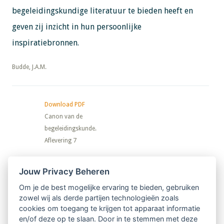
begeleidingskundige literatuur te bieden heeft en
geven zij inzicht in hun persoonlijke
inspiratiebronnen.
​​​​​​​Budde, J.A.M.
Download PDF
Canon van de
begeleidingskunde.
Aflevering 7
Nieuwsbrief
Jouw Privacy Beheren
Om je de best mogelijke ervaring te bieden, gebruiken
Ontvang 10 x per jaar de LVSC-
zowel wij als derde partijen technologieën zoals
cookies om toegang te krijgen tot apparaat informatie
relatienieuwsbrief met o.a.:
en/of deze op te slaan. Door in te stemmen met deze