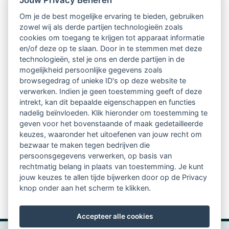
Nieuwsbrief
Om je de best mogelijke ervaring te bieden, gebruiken
Ontvang 10 x per jaar de LVSC-
zowel wij als derde partijen technologieën zoals
cookies om toegang te krijgen tot apparaat informatie
relatienieuwsbrief met o.a.:
en/of deze op te slaan. Door in te stemmen met deze
technologieën, stel je ons en derde partijen in de
vrij toegankelijke TsvB-artikelen
mogelijkheid persoonlijke gegevens zoals
browsegedrag of unieke ID's op deze website te
nieuws op het vlak van professioneel
verwerken. Indien je geen toestemming geeft of deze
intrekt, kan dit bepaalde eigenschappen en functies
begeleiden
nadelig beïnvloeden. Klik hieronder om toestemming te
geven voor het bovenstaande of maak gedetailleerde
informatie over LVSC-activiteiten
keuzes, waaronder het uitoefenen van jouw recht om
bezwaar te maken tegen bedrijven die
persoonsgegevens verwerken, op basis van
Aanmelden nieuwsbrief
rechtmatig belang in plaats van toestemming. Je kunt
jouw keuzes te allen tijde bijwerken door op de Privacy
knop onder aan het scherm te klikken.
Accepteer alle cookies