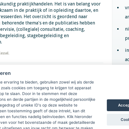
skundig praktijkhandelen. Het is van belang voor
v
zaam in de praktijk of in opleiding daartoe, en
resseerden. Het overzicht is geordend naar
a
 behorende thema's en de publicaties hebben
n
rvisie, (collegiale) consultatie, coaching,
kbegeleiding, stagebegeleiding en
p
.
i
Kessel.
ac
heren
Aan
e ervaring te bieden, gebruiken zowel wij als derde
 zoals cookies om toegang te krijgen tot apparaat
 op te slaan. Door in te stemmen met deze
ons en derde partijen in de mogelijkheid persoonlijke
Accep
gedrag of unieke ID's op deze website te
een toestemming geeft of deze intrekt, kan dit
n en functies nadelig beïnvloeden. Klik hieronder
Cook
ven voor het bovenstaande of maak gedetailleerde
t uitoefenen van jouw recht om bezwaar te maken