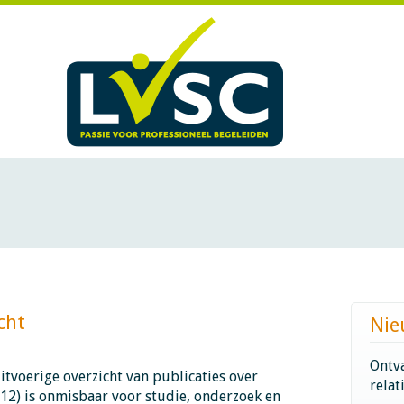
​​​​
Nie
Ontva
uitvoerige overzicht van publicaties over
relat
2) is onmisbaar voor studie, onderzoek en