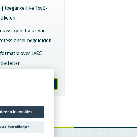
rij toegankelijke TsvB-
rtikelen
ieuws op het vlak van
rofessioneel begeleiden
nformatie over LVSC-
tiviteiten
melden nieuwsbrief
teer alle cookies
ies instellingen