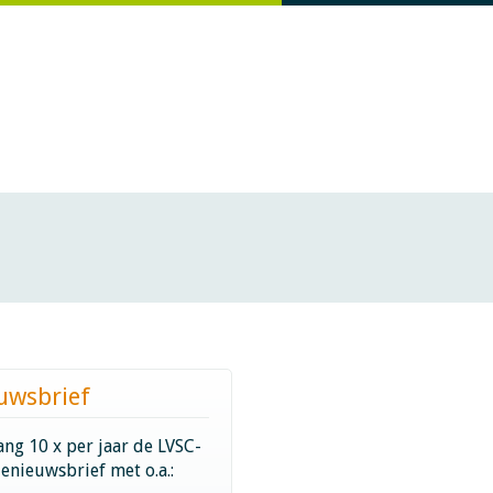
uwsbrief
ng 10 x per jaar de LVSC-
ienieuwsbrief met o.a.: