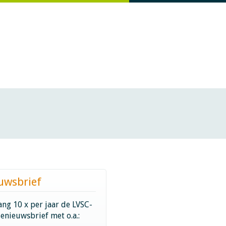
uwsbrief
ng 10 x per jaar de LVSC-
ienieuwsbrief met o.a.: