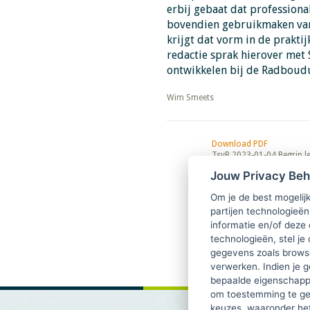
erbij gebaat dat professiona
bovendien gebruikmaken van 
krijgt dat vorm in de praktij
redactie sprak hierover met 
ontwikkelen bij de Radboud
​​​​​​​Wim Smeets
Download PDF
TsvB 2023-01-04 Begrip l
opbrengen
Jouw Privacy Be
Om je de best mogelijk
partijen technologieën
informatie en/of deze
technologieën, stel je 
gegevens zoals browse
verwerken. Indien je g
bepaalde eigenschappe
om toestemming te ge
keuzes, waaronder he