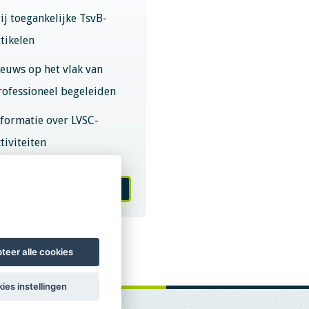
rij toegankelijke TsvB-
rtikelen
ieuws op het vlak van
rofessioneel begeleiden
nformatie over LVSC-
tiviteiten
melden nieuwsbrief
teer alle cookies
ies instellingen