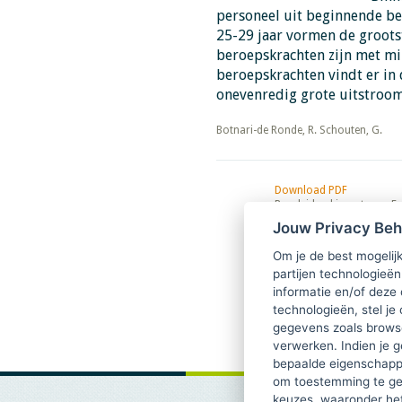
personeel uit beginnende ber
25-29 jaar vormen de groots
beroepskrachten zijn met mi
beroepskrachten vindt er in 
onevenredig grote uitstroom
​​​​​​​Botnari-de Ronde, R. Schouten, G.
Download PDF
Begeleidend investeren. E
samenspel met beginnen
Jouw Privacy Be
beroepskrachten
Om je de best mogelijk
partijen technologieën
informatie en/of deze
technologieën, stel je 
gegevens zoals browse
verwerken. Indien je g
bepaalde eigenschappe
om toestemming te ge
keuzes, waaronder he