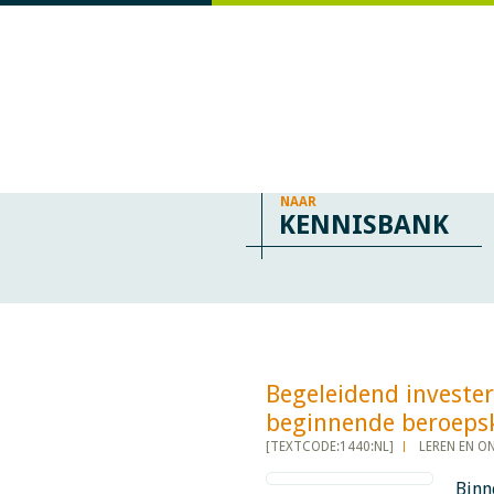
NAAR
KENNISBANK
Begeleidend investe
beginnende beroepskrac
[TEXTCODE:1440:NL]
LEREN EN O
Binn