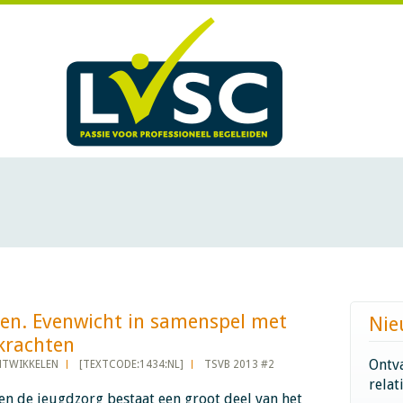
ren. Evenwicht in samenspel met
Nie
hten​​​​​​
Ontva
NTWIKKELEN
[TEXTCODE:1434:NL]
TSVB 2013 #2
relat
en de jeugdzorg bestaat een groot deel van het