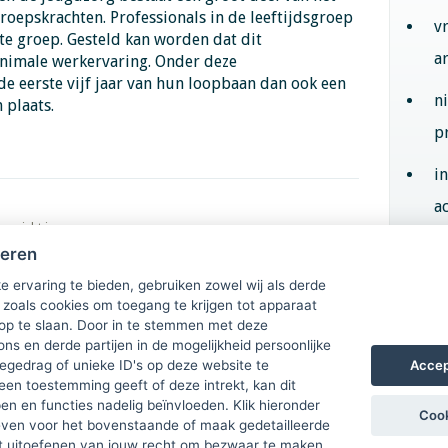
oepskrachten. Professionals in de leeftijdsgroep
v
te groep. Gesteld kan worden dat dit
a
nimale werkervaring. Onder deze
de eerste vijf jaar van hun loopbaan dan ook een
n
 plaats.
p
i
ac
venwicht in
de
heren
Aan
e ervaring te bieden, gebruiken zowel wij als derde
 zoals cookies om toegang te krijgen tot apparaat
 op te slaan. Door in te stemmen met deze
ons en derde partijen in de mogelijkheid persoonlijke
Accep
gedrag of unieke ID's op deze website te
een toestemming geeft of deze intrekt, kan dit
n en functies nadelig beïnvloeden. Klik hieronder
Cook
ven voor het bovenstaande of maak gedetailleerde
t uitoefenen van jouw recht om bezwaar te maken