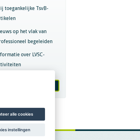
rij toegankelijke TsvB-
rtikelen
ieuws op het vlak van
rofessioneel begeleiden
nformatie over LVSC-
tiviteiten
melden nieuwsbrief
teer alle cookies
ies instellingen