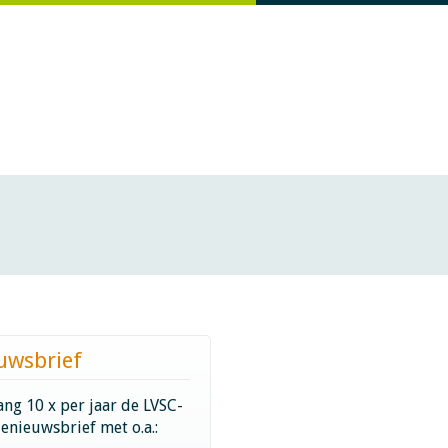
uwsbrief
ng 10 x per jaar de LVSC-
ienieuwsbrief met o.a.: