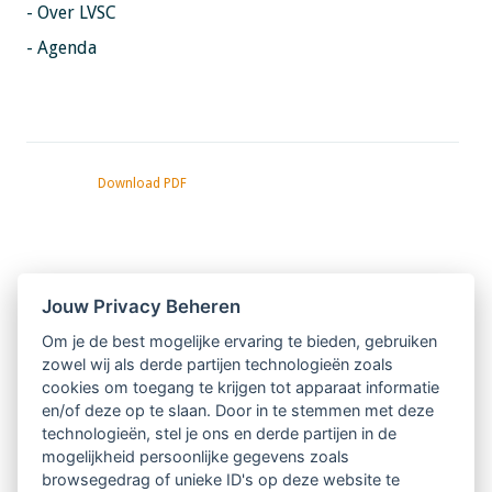
- Over LVSC
- Agenda
Download PDF
Nieuwsbrief
Jouw Privacy Beheren
Om je de best mogelijke ervaring te bieden, gebruiken
Ontvang 10 x per jaar de LVSC-
zowel wij als derde partijen technologieën zoals
cookies om toegang te krijgen tot apparaat informatie
relatienieuwsbrief met o.a.:
en/of deze op te slaan. Door in te stemmen met deze
technologieën, stel je ons en derde partijen in de
vrij toegankelijke TsvB-artikelen
mogelijkheid persoonlijke gegevens zoals
browsegedrag of unieke ID's op deze website te