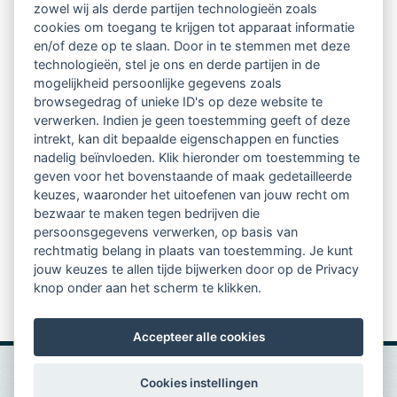
Ontvang 10 x per jaar de LVSC-
zowel wij als derde partijen technologieën zoals
cookies om toegang te krijgen tot apparaat informatie
relatienieuwsbrief met o.a.:
en/of deze op te slaan. Door in te stemmen met deze
technologieën, stel je ons en derde partijen in de
vrij toegankelijke TsvB-artikelen
mogelijkheid persoonlijke gegevens zoals
browsegedrag of unieke ID's op deze website te
nieuws op het vlak van professioneel
verwerken. Indien je geen toestemming geeft of deze
intrekt, kan dit bepaalde eigenschappen en functies
begeleiden
nadelig beïnvloeden. Klik hieronder om toestemming te
geven voor het bovenstaande of maak gedetailleerde
informatie over LVSC-activiteiten
keuzes, waaronder het uitoefenen van jouw recht om
bezwaar te maken tegen bedrijven die
persoonsgegevens verwerken, op basis van
Aanmelden nieuwsbrief
rechtmatig belang in plaats van toestemming. Je kunt
jouw keuzes te allen tijde bijwerken door op de Privacy
knop onder aan het scherm te klikken.
Accepteer alle cookies
Cookies instellingen