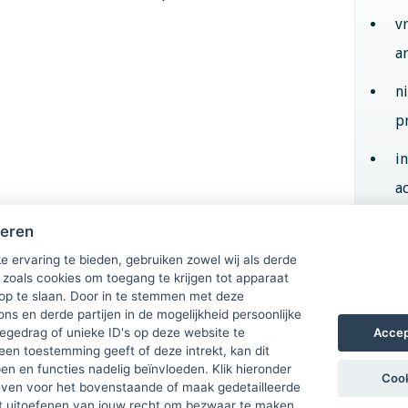
v
a
n
p
i
ac
heren
Aan
e ervaring te bieden, gebruiken zowel wij als derde
 zoals cookies om toegang te krijgen tot apparaat
 op te slaan. Door in te stemmen met deze
ons en derde partijen in de mogelijkheid persoonlijke
Accep
gedrag of unieke ID's op deze website te
een toestemming geeft of deze intrekt, kan dit
n en functies nadelig beïnvloeden. Klik hieronder
Cook
ven voor het bovenstaande of maak gedetailleerde
t uitoefenen van jouw recht om bezwaar te maken