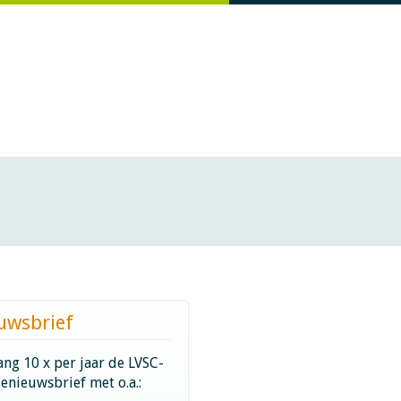
uwsbrief
ng 10 x per jaar de LVSC-
ienieuwsbrief met o.a.: