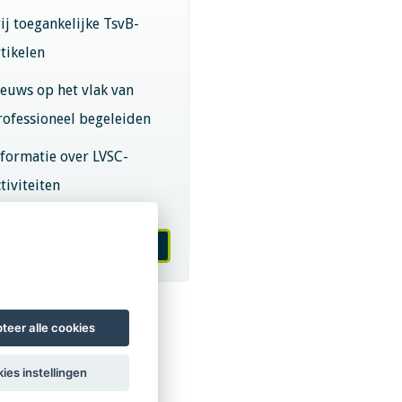
rij toegankelijke TsvB-
rtikelen
ieuws op het vlak van
rofessioneel begeleiden
nformatie over LVSC-
tiviteiten
melden nieuwsbrief
teer alle cookies
ies instellingen