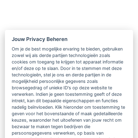
Nieuwsbrief
Jouw Privacy Beheren
Om je de best mogelijke ervaring te bieden, gebruiken
Ontvang 10 x per jaar de LVSC-
zowel wij als derde partijen technologieën zoals
cookies om toegang te krijgen tot apparaat informatie
relatienieuwsbrief met o.a.:
en/of deze op te slaan. Door in te stemmen met deze
technologieën, stel je ons en derde partijen in de
vrij toegankelijke TsvB-artikelen
mogelijkheid persoonlijke gegevens zoals
browsegedrag of unieke ID's op deze website te
nieuws op het vlak van professioneel
verwerken. Indien je geen toestemming geeft of deze
intrekt, kan dit bepaalde eigenschappen en functies
begeleiden
nadelig beïnvloeden. Klik hieronder om toestemming te
geven voor het bovenstaande of maak gedetailleerde
informatie over LVSC-activiteiten
keuzes, waaronder het uitoefenen van jouw recht om
bezwaar te maken tegen bedrijven die
persoonsgegevens verwerken, op basis van
Aanmelden nieuwsbrief