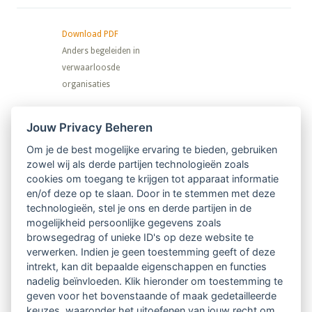
Download PDF
Anders begeleiden in
verwaarloosde
organisaties
Nieuwsbrief
Jouw Privacy Beheren
Om je de best mogelijke ervaring te bieden, gebruiken
Ontvang 10 x per jaar de LVSC-
zowel wij als derde partijen technologieën zoals
cookies om toegang te krijgen tot apparaat informatie
relatienieuwsbrief met o.a.:
en/of deze op te slaan. Door in te stemmen met deze
technologieën, stel je ons en derde partijen in de
vrij toegankelijke TsvB-artikelen
mogelijkheid persoonlijke gegevens zoals
browsegedrag of unieke ID's op deze website te
nieuws op het vlak van professioneel
verwerken. Indien je geen toestemming geeft of deze
intrekt, kan dit bepaalde eigenschappen en functies
begeleiden
nadelig beïnvloeden. Klik hieronder om toestemming te
geven voor het bovenstaande of maak gedetailleerde
informatie over LVSC-activiteiten
keuzes, waaronder het uitoefenen van jouw recht om