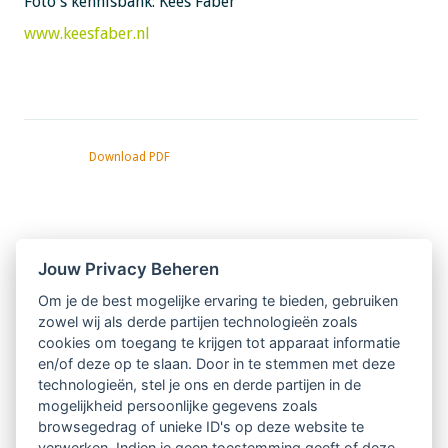
Foto's kennisbank: Kees Faber
www.keesfaber.nl
Download PDF
Nieuwsbrief
Jouw Privacy Beheren
Om je de best mogelijke ervaring te bieden, gebruiken
Ontvang 10 x per jaar de LVSC-
zowel wij als derde partijen technologieën zoals
cookies om toegang te krijgen tot apparaat informatie
relatienieuwsbrief met o.a.:
en/of deze op te slaan. Door in te stemmen met deze
technologieën, stel je ons en derde partijen in de
vrij toegankelijke TsvB-artikelen
mogelijkheid persoonlijke gegevens zoals
browsegedrag of unieke ID's op deze website te
nieuws op het vlak van professioneel
verwerken. Indien je geen toestemming geeft of deze