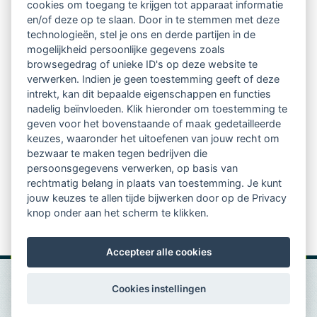
cookies om toegang te krijgen tot apparaat informatie
relatienieuwsbrief met o.a.:
en/of deze op te slaan. Door in te stemmen met deze
technologieën, stel je ons en derde partijen in de
vrij toegankelijke TsvB-artikelen
mogelijkheid persoonlijke gegevens zoals
browsegedrag of unieke ID's op deze website te
nieuws op het vlak van professioneel
verwerken. Indien je geen toestemming geeft of deze
intrekt, kan dit bepaalde eigenschappen en functies
begeleiden
nadelig beïnvloeden. Klik hieronder om toestemming te
geven voor het bovenstaande of maak gedetailleerde
informatie over LVSC-activiteiten
keuzes, waaronder het uitoefenen van jouw recht om
bezwaar te maken tegen bedrijven die
persoonsgegevens verwerken, op basis van
Aanmelden nieuwsbrief
rechtmatig belang in plaats van toestemming. Je kunt
jouw keuzes te allen tijde bijwerken door op de Privacy
knop onder aan het scherm te klikken.
Accepteer alle cookies
Cookies instellingen