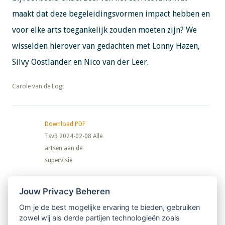
maakt dat deze begeleidingsvormen impact hebben en
voor elke arts toegankelijk zouden moeten zijn? We
wisselden hierover van gedachten met Lonny Hazen,
Silvy Oostlander en Nico van der Leer.
​​​​​​​Carole van de Logt
Download PDF
TsvB 2024-02-08 Alle
artsen aan de
supervisie
Nieuwsbrief
Jouw Privacy Beheren
Om je de best mogelijke ervaring te bieden, gebruiken
Ontvang 10 x per jaar de LVSC-
zowel wij als derde partijen technologieën zoals