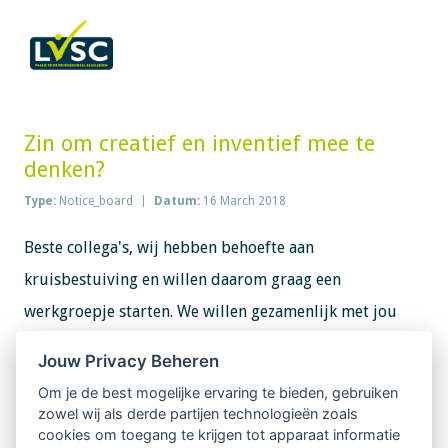
Zin om creatief en inventief mee te
denken?
Type:
Notice_board
Datum:
16 March 2018
Beste collega's, wij hebben behoefte aan
kruisbestuiving en willen daarom graag een
werkgroepje starten. We willen gezamenlijk met jou
brainstormen en werken aan de de inhoud, vorm en
Jouw Privacy Beheren
toekomst van onze regiobijeenkomsten. Heb je zin in
Om je de best mogelijke ervaring te bieden, gebruiken
deze uitdaging, mail of bel dan gerust met Peter en
zowel wij als derde partijen technologieën zoals
cookies om toegang te krijgen tot apparaat informatie
Veronique regiocontactpersonen Limburg