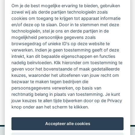
Om je de best mogelijke ervaring te bieden, gebruiken
the group, the supervisor, the supervisee and the
zowel wij als derde partijen technologieën zoals
cookies om toegang te krijgen tot apparaat informatie
client’s context.
en/of deze op te slaan. Door in te stemmen met deze
technologieën, stel je ons en derde partijen in de
mogelijkheid persoonlijke gegevens zoals
The presentation includes:
browsegedrag of unieke ID's op deze website te
verwerken. Indien je geen toestemming geeft of deze
a literature review
intrekt, kan dit bepaalde eigenschappen en functies
nadelig beïnvloeden. Klik hieronder om toestemming te
the various approaches that we have explored
geven voor het bovenstaande of maak gedetailleerde
keuzes, waaronder het uitoefenen van jouw recht om
the state of our art
bezwaar te maken tegen bedrijven die
persoonsgegevens verwerken, op basis van
the additional questions that were opened during
rechtmatig belang in plaats van toestemming. Je kunt
jouw keuzes te allen tijde bijwerken door op de Privacy
this study and a demo
knop onder aan het scherm te klikken.
Accepteer alle cookies