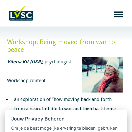
Workshop: Being moved from war to
peace
Vilena Kit (UKR)
, psychologist
Workshop content:
an exploration of “how moving back and forth
from a peacefull life to war and then back home
again”. Despite the change of personality, life must
Jouw Privacy Beheren
go on.
Om je de best mogelijke ervaring te bieden, gebruiken