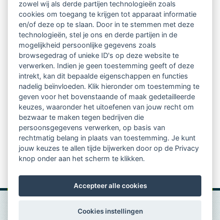
zowel wij als derde partijen technologieën zoals
our role of counselors/coaches.
cookies om toegang te krijgen tot apparaat informatie
sharing an experience of coaching ex-combatants,
en/of deze op te slaan. Door in te stemmen met deze
technologieën, stel je ons en derde partijen in de
who are no professional military, but went to war
mogelijkheid persoonlijke gegevens zoals
as common workers. Who return after being
browsegedrag of unieke ID's op deze website te
verwerken. Indien je geen toestemming geeft of deze
soldiers (or commanders) for a certain term in
intrekt, kan dit bepaalde eigenschappen en functies
nadelig beïnvloeden. Klik hieronder om toestemming te
their companies, professions and occupations to
geven voor het bovenstaande of maak gedetailleerde
continue a peaceful life.
keuzes, waaronder het uitoefenen van jouw recht om
bezwaar te maken tegen bedrijven die
sharing with colleagues how people can change
persoonsgegevens verwerken, op basis van
after they came into contact with extreme
rechtmatig belang in plaats van toestemming. Je kunt
jouw keuzes te allen tijde bijwerken door op de Privacy
conditions and how to make these changes ‘useful’.
knop onder aan het scherm te klikken.
Accepteer alle cookies
Cookies instellingen