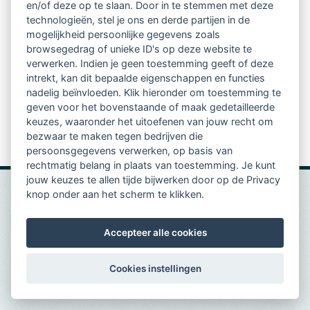
en/of deze op te slaan. Door in te stemmen met deze
leven te staan, te zeggen wat we willen én te horen
technologieën, stel je ons en derde partijen in de
waar het de ander om gaat. Het is een taal van
mogelijkheid persoonlijke gegevens zoals
browsegedrag of unieke ID's op deze website te
mededogen waarmee we de machtsstrijd overstijgen
verwerken. Indien je geen toestemming geeft of deze
en bewegen naar samenwerking en vertrouwen. Zo
intrekt, kan dit bepaalde eigenschappen en functies
nadelig beïnvloeden. Klik hieronder om toestemming te
verloopt de communicatie ontwapenend, doeltreffend
geven voor het bovenstaande of maak gedetailleerde
en verbindend. Deze workshop staat gepland voor
keuzes, waaronder het uitoefenen van jouw recht om
bezwaar te maken tegen bedrijven die
november dit jaar. Meer informatie volgt nog.
persoonsgegevens verwerken, op basis van
rechtmatig belang in plaats van toestemming. Je kunt
jouw keuzes te allen tijde bijwerken door op de Privacy
knop onder aan het scherm te klikken.
Accepteer alle cookies
Cookies instellingen