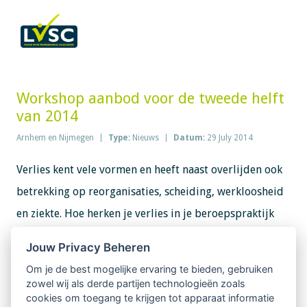
Workshop aanbod voor de tweede helft
van 2014
Arnhem en Nijmegen
Type:
Nieuws
Datum:
29 July 2014
Verlies kent vele vormen en heeft naast overlijden ook
betrekking op reorganisaties, scheiding, werkloosheid
en ziekte. Hoe herken je verlies in je beroepspraktijk
en hoe ga je hier mee om. De workshop staat gepland
Jouw Privacy Beheren
in september. Meer informatie volgt nog.
Om je de best mogelijke ervaring te bieden, gebruiken
zowel wij als derde partijen technologieën zoals
Geweldloze Communicatie helpt ons stevig in het
cookies om toegang te krijgen tot apparaat informatie