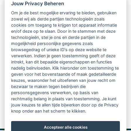
Jouw Privacy Beheren
oorzaken van werkstress en de oplossingen hiervoor.
Om je de best mogelijke ervaring te bieden, gebruiken
Om werkstress te voorkomen en een goede werk-
zowel wij als derde partijen technologieën zoals
cookies om toegang te krijgen tot apparaat informatie
privébalans te krijgen, kun je vandaag je eigen
en/of deze op te slaan. Door in te stemmen met deze
masterplan maken, maar bijvoorbeeld ook een gratis
technologieën, stel je ons en derde partijen in de
mogelijkheid persoonlijke gegevens zoals
whitepaper downloaden met als titel 'Stress! Beter
browsegedrag of unieke ID's op deze website te
opladen lost meer op dan minder werken'. Ook is er
verwerken. Indien je geen toestemming geeft of deze
intrekt, kan dit bepaalde eigenschappen en functies
deze week iedere dag een nieuwe podcast te
nadelig beïnvloeden. Klik hieronder om toestemming te
geven voor het bovenstaande of maak gedetailleerde
beluisteren.
keuzes, waaronder het uitoefenen van jouw recht om
bezwaar te maken tegen bedrijven die
Meer weten over masterplan maandag? Ga dan naar de
persoonsgegevens verwerken, op basis van
rechtmatig belang in plaats van toestemming. Je kunt
website van de Week van de
jouw keuzes te allen tijde bijwerken door op de Privacy
Werkstress:
https://www.oval.nl/week-van-de-
knop onder aan het scherm te klikken.
werkstress-2019/maandag
Accepteer alle cookies