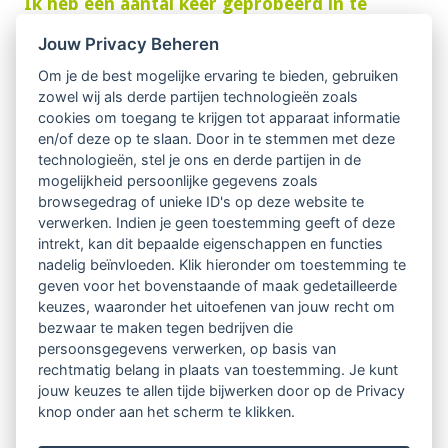
Ik heb een aantal keer geprobeerd in te
loggen en mijn account is geblokkeerd
Jouw Privacy Beheren
Ik heb mij aangemeld als lid maar zie mijn
profiel niet bij "Zoek een begeleider"
Om je de best mogelijke ervaring te bieden, gebruiken
zowel wij als derde partijen technologieën zoals
Ik word niet gevonden op woonplaats?
cookies om toegang te krijgen tot apparaat informatie
Ik wil graag in heel Nederland klanten
en/of deze op te slaan. Door in te stemmen met deze
werven. Hoe geef ik dit aan in mijn profiel?
technologieën, stel je ons en derde partijen in de
Hoe plaats ik een link naar mijn
mogelijkheid persoonlijke gegevens zoals
websiteprofiel?
browsegedrag of unieke ID's op deze website te
Hoe plaats ik een link naar mijn
verwerken. Indien je geen toestemming geeft of deze
Twitteradres?
intrekt, kan dit bepaalde eigenschappen en functies
nadelig beïnvloeden. Klik hieronder om toestemming te
Wat kan ik als LVSC-lid zien op de website?
geven voor het bovenstaande of maak gedetailleerde
Wat kan er op het prikbord geplaatst
keuzes, waaronder het uitoefenen van jouw recht om
worden?
bezwaar te maken tegen bedrijven die
Ik heb mijn wachtwoord opgeslagen en de
persoonsgegevens verwerken, op basis van
hokjes blijven leeg.
rechtmatig belang in plaats van toestemming. Je kunt
jouw keuzes te allen tijde bijwerken door op de Privacy
Hoe log ik als LVSC-lid in op de nieuwe
knop onder aan het scherm te klikken.
website?