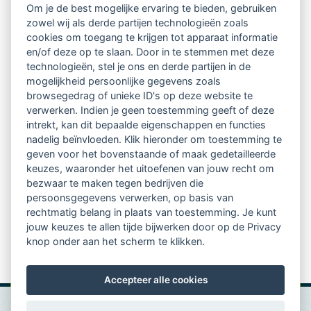
uit 1969. Ver voordat begeleide intervisie erkend was
Om je de best mogelijke ervaring te bieden, gebruiken
zowel wij als derde partijen technologieën zoals
als professioneel instrument. Ook bestond er nog geen
cookies om toegang te krijgen tot apparaat informatie
klittenband en het veterstrikdiploma.
en/of deze op te slaan. Door in te stemmen met deze
technologieën, stel je ons en derde partijen in de
mogelijkheid persoonlijke gegevens zoals
Ik was vier jaar en zat samen met mijn eerste vriendje
browsegedrag of unieke ID's op deze website te
Fransje en buurmeisje Marieke op de keukenmat bij
verwerken. Indien je geen toestemming geeft of deze
intrekt, kan dit bepaalde eigenschappen en functies
onze achterdeur. Ik was net keihard gevallen op mijn
nadelig beïnvloeden. Klik hieronder om toestemming te
geven voor het bovenstaande of maak gedetailleerde
knie. Fransje veegde de tranen van mijn wangen en
keuzes, waaronder het uitoefenen van jouw recht om
drukte een zakdoek met zijn spuug op mijn
bezwaar te maken tegen bedrijven die
persoonsgegevens verwerken, op basis van
geschaafde knie. Hij keek naar mijn schoenen waar de
rechtmatig belang in plaats van toestemming. Je kunt
veters los in zaten.
jouw keuzes te allen tijde bijwerken door op de Privacy
knop onder aan het scherm te klikken.
Ga naar blog
Accepteer alle cookies