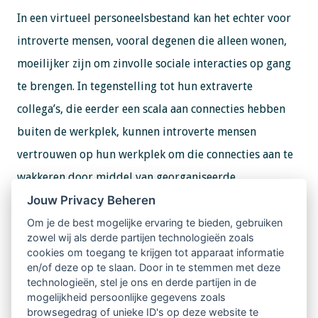
In een virtueel personeelsbestand kan het echter voor
introverte mensen, vooral degenen die alleen wonen,
moeilijker zijn om zinvolle sociale interacties op gang
te brengen. In tegenstelling tot hun extraverte
collega’s, die eerder een scala aan connecties hebben
buiten de werkplek, kunnen introverte mensen
vertrouwen op hun werkplek om die connecties aan te
wakkeren door middel van georganiseerde
Jouw Privacy Beheren
evenementen.
Om je de best mogelijke ervaring te bieden, gebruiken
Om introverte mensen te helpen zich aan te passen aan
zowel wij als derde partijen technologieën zoals
cookies om toegang te krijgen tot apparaat informatie
de cultuur van werken op afstand, moedigt u sociale
en/of deze op te slaan. Door in te stemmen met deze
bijeenkomsten aan waar werknemers zinvolle relaties
technologieën, stel je ons en derde partijen in de
mogelijkheid persoonlijke gegevens zoals
kunnen opbouwen en contact kunnen houden met hun
browsegedrag of unieke ID's op deze website te