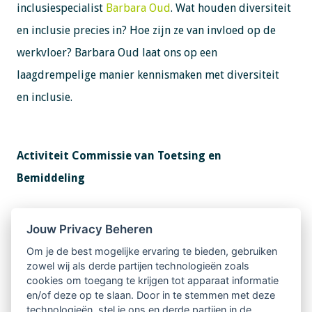
inclusiespecialist
Barbara Oud
. Wat houden diversiteit
en inclusie precies in? Hoe zijn ze van invloed op de
werkvloer? Barbara Oud laat ons op een
laagdrempelige manier kennismaken met diversiteit
en inclusie.
Activiteit Commissie van Toetsing en
Bemiddeling
Informatie delen en ervaringen uitwisselen!
Jouw Privacy Beheren
Ben je op de hoogte van de klachtenprocedure en
Om je de best mogelijke ervaring te bieden, gebruiken
zowel wij als derde partijen technologieën zoals
gedragscode van LVSC?
cookies om toegang te krijgen tot apparaat informatie
en/of deze op te slaan. Door in te stemmen met deze
Als beroepsvereniging streven we naar
technologieën, stel je ons en derde partijen in de