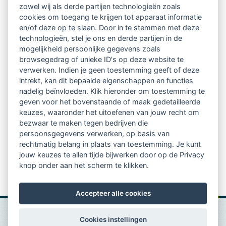
zowel wij als derde partijen technologieën zoals
Stuur bij interesse
voor 1 februari 2024
een e-mail
cookies om toegang te krijgen tot apparaat informatie
naar info@lvsc.eu met een korte motivatie en je CV.
en/of deze op te slaan. Door in te stemmen met deze
technologieën, stel je ons en derde partijen in de
Hierna word je uitgenodigd voor een online
mogelijkheid persoonlijke gegevens zoals
kennismaking met de portefeuillehouder van het
browsegedrag of unieke ID's op deze website te
verwerken. Indien je geen toestemming geeft of deze
bestuur inzake deze commissie. Mocht je meer
intrekt, kan dit bepaalde eigenschappen en functies
informatie over deze vacature willen, neem dan
nadelig beïnvloeden. Klik hieronder om toestemming te
geven voor het bovenstaande of maak gedetailleerde
contact op met Bureau LVSC via 024 366 2080.
keuzes, waaronder het uitoefenen van jouw recht om
bezwaar te maken tegen bedrijven die
persoonsgegevens verwerken, op basis van
rechtmatig belang in plaats van toestemming. Je kunt
jouw keuzes te allen tijde bijwerken door op de Privacy
knop onder aan het scherm te klikken.
Accepteer alle cookies
Cookies instellingen