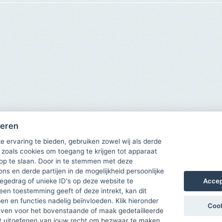
heren
e ervaring te bieden, gebruiken zowel wij als derde
 zoals cookies om toegang te krijgen tot apparaat
 op te slaan. Door in te stemmen met deze
ons en derde partijen in de mogelijkheid persoonlijke
Accep
gedrag of unieke ID's op deze website te
een toestemming geeft of deze intrekt, kan dit
n en functies nadelig beïnvloeden. Klik hieronder
Cook
ven voor het bovenstaande of maak gedetailleerde
t uitoefenen van jouw recht om bezwaar te maken