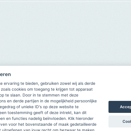
heren
e ervaring te bieden, gebruiken zowel wij als derde
 zoals cookies om toegang te krijgen tot apparaat
 op te slaan. Door in te stemmen met deze
ons en derde partijen in de mogelijkheid persoonlijke
Accep
gedrag of unieke ID's op deze website te
een toestemming geeft of deze intrekt, kan dit
n en functies nadelig beïnvloeden. Klik hieronder
Cook
ven voor het bovenstaande of maak gedetailleerde
t uitoefenen van jouw recht om bezwaar te maken