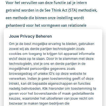
Voor het vervullen van deze functie zal je intern
getraind worden in de See Think Act (STA) methodiek,
een methode die binnen onze instelling wordt
gehanteerd voor het vormgeven van relationele
veiligheid. Vervolgens speel je zelf een belangrijke rol
Jouw Privacy Beheren
in het overdragen van deze methodiek binnen de
Om je de best mogelijke ervaring te bieden, gebruiken
organisatie. Zo geef je samen met collega’s STA
zowel wij als derde partijen technologieën zoals
cookies om toegang te krijgen tot apparaat informatie
trainingen aan multidisciplinaire teams en ga je teams
en/of deze op te slaan. Door in te stemmen met deze
coachen in het gebruik van de methodiek in het
technologieën, stel je ons en derde partijen in de
mogelijkheid persoonlijke gegevens zoals
dagelijks werk. Organisatiesensitiviteit is een factor
browsegedrag of unieke ID's op deze website te
van belang. Je hebt een pro-actieve houding, reflectief
verwerken. Indien je geen toestemming geeft of deze
intrekt, kan dit bepaalde eigenschappen en functies
vermogen en je bent ontwikkelingsgericht. Je werkt
nadelig beïnvloeden. Klik hieronder om toestemming te
vraaggericht en dienstverlenend.
geven voor het bovenstaande of maak gedetailleerde
keuzes, waaronder het uitoefenen van jouw recht om
bezwaar te maken tegen bedrijven die
Voor meer informatie ga je naar:
Vacature