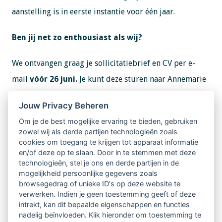
aanstelling is in eerste instantie voor één jaar.
Ben jij net zo enthousiast als wij?
We ontvangen graag je sollicitatiebrief en CV per e-
mail
vóór 26 juni.
Je kunt deze sturen naar Annemarie
Eemers via
administratie@lvsc.eu
.
Jouw Privacy Beheren
De planning is om de eerste sollicitatiegesprekken
Om je de best mogelijke ervaring te bieden, gebruiken
zowel wij als derde partijen technologieën zoals
rond maandag 1 juli te laten plaatsvinden.
cookies om toegang te krijgen tot apparaat informatie
en/of deze op te slaan. Door in te stemmen met deze
Wil je meer informatie?
technologieën, stel je ons en derde partijen in de
mogelijkheid persoonlijke gegevens zoals
browsegedrag of unieke ID's op deze website te
Neem dan contact op met Annemarie Eemers, afdeling
verwerken. Indien je geen toestemming geeft of deze
HR. Telefoon: 024 366 2080.
intrekt, kan dit bepaalde eigenschappen en functies
nadelig beïnvloeden. Klik hieronder om toestemming te