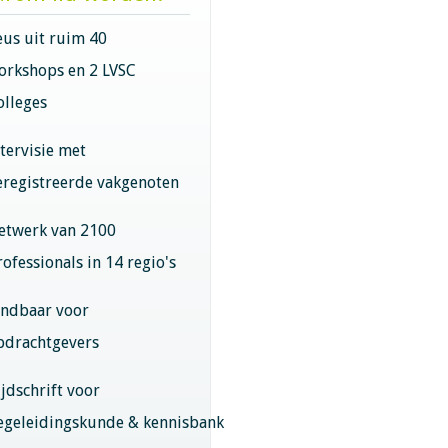
eus uit ruim 40
orkshops en 2 LVSC
olleges
ntervisie met
eregistreerde vakgenoten
etwerk van 2100
rofessionals in 14 regio's
indbaar voor
pdrachtgevers
ijdschrift voor
egeleidingskunde & kennisbank