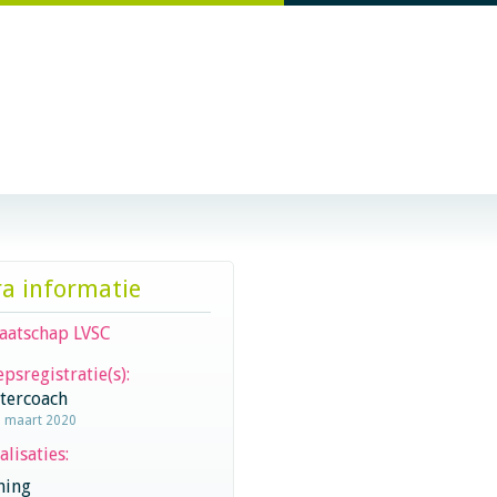
ra informatie
aatschap LVSC
psregistratie(s):
stercoach
5 maart 2020
alisaties:
hing