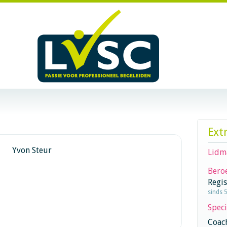
Ext
Yvon Steur
Lidm
Beroe
Regi
sinds 
Speci
Coac