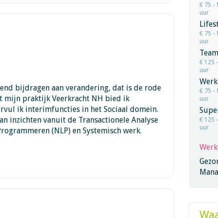
€ 75 - 
uur
Lifes
€ 75 - 
uur
Team
€ 125 
uur
Werk
end bijdragen aan verandering, dat is de rode
€ 75 - 
t mijn praktijk Veerkracht NH bied ik
uur
rvul ik interimfuncties in het Sociaal domein.
Super
an inzichten vanuit de Transactionele Analyse
€ 125 
uur
 Programmeren (NLP) en Systemisch werk.
Werk
Gezo
Mana
Waa