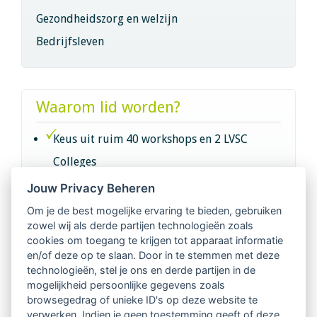
Gezondheidszorg en welzijn
Bedrijfsleven
Waarom lid worden?
Keus uit ruim 40 workshops en 2 LVSC
Colleges
Jouw Privacy Beheren
Intervisie met geregistreerde vakgenoten
Om je de best mogelijke ervaring te bieden, gebruiken
zowel wij als derde partijen technologieën zoals
Netwerk van 2100 professionals in 14
cookies om toegang te krijgen tot apparaat informatie
regio's
en/of deze op te slaan. Door in te stemmen met deze
technologieën, stel je ons en derde partijen in de
mogelijkheid persoonlijke gegevens zoals
Vindbaar voor opdrachtgevers
browsegedrag of unieke ID's op deze website te
verwerken. Indien je geen toestemming geeft of deze