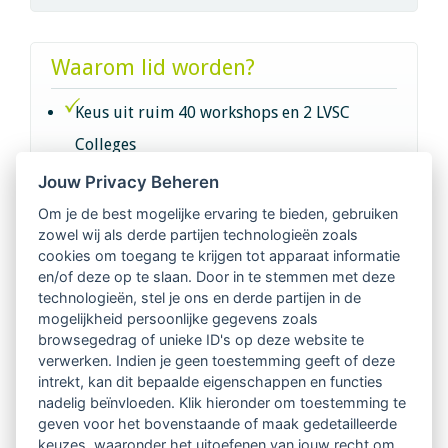
Waarom lid worden?
Keus uit ruim 40 workshops en 2 LVSC
Colleges
Jouw Privacy Beheren
Intervisie met geregistreerde vakgenoten
Om je de best mogelijke ervaring te bieden, gebruiken
zowel wij als derde partijen technologieën zoals
Netwerk van 2100 professionals in 14
cookies om toegang te krijgen tot apparaat informatie
regio's
en/of deze op te slaan. Door in te stemmen met deze
technologieën, stel je ons en derde partijen in de
mogelijkheid persoonlijke gegevens zoals
Vindbaar voor opdrachtgevers
browsegedrag of unieke ID's op deze website te
verwerken. Indien je geen toestemming geeft of deze
Tijdschrift voor
intrekt, kan dit bepaalde eigenschappen en functies
Begeleidingskunde & kennisbank
nadelig beïnvloeden. Klik hieronder om toestemming te
geven voor het bovenstaande of maak gedetailleerde
keuzes, waaronder het uitoefenen van jouw recht om