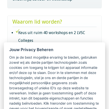
Waarom lid worden?
Keus uit ruim 40 workshops en 2 LVSC
Colleges
Jouw Privacy Beheren
Intervisie met geregistreerde vakgenoten
Om je de best mogelijke ervaring te bieden, gebruiken
zowel wij als derde partijen technologieën zoals
Netwerk van 2100 professionals in 14
cookies om toegang te krijgen tot apparaat informatie
regio's
en/of deze op te slaan. Door in te stemmen met deze
technologieën, stel je ons en derde partijen in de
mogelijkheid persoonlijke gegevens zoals
Vindbaar voor opdrachtgevers
browsegedrag of unieke ID's op deze website te
verwerken. Indien je geen toestemming geeft of deze
Tijdschrift voor
intrekt, kan dit bepaalde eigenschappen en functies
Begeleidingskunde & kennisbank
nadelig beïnvloeden. Klik hieronder om toestemming te
geven voor het bovenstaande of maak gedetailleerde