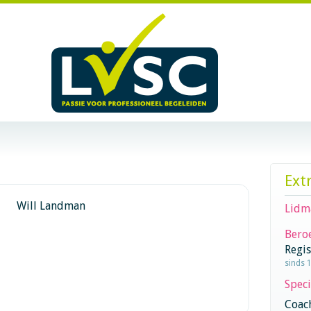
Ext
Will Landman
Lidm
Beroe
Regi
sinds 
Speci
Coac