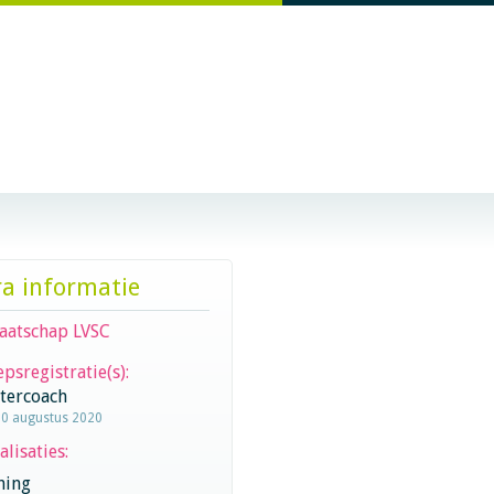
ra informatie
aatschap LVSC
psregistratie(s):
stercoach
10 augustus 2020
alisaties:
hing