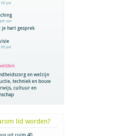
100 per
aching
 per uur
 je hart gesprek
visie
100 per
velden:
ndheidszorg en welzijn
ctie, techniek en bouw
wijs, cultuur en
nschap
rom lid worden?
eus uit ruim 40