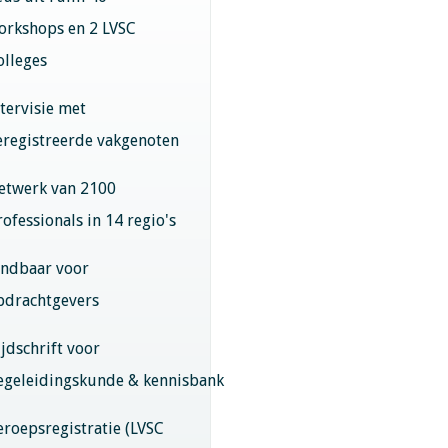
orkshops en 2 LVSC
olleges
ntervisie met
eregistreerde vakgenoten
etwerk van 2100
rofessionals in 14 regio's
indbaar voor
pdrachtgevers
ijdschrift voor
egeleidingskunde & kennisbank
eroepsregistratie (LVSC