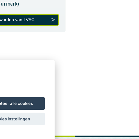
eurmerk)
 worden van LVSC
teer alle cookies
ies instellingen