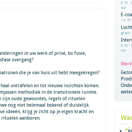
€ 75 - 
uur
E-co
< € 75
Lucht
gratis
Inter
€ 75 - 
uur
nderingen in uw werk of privé, bv fusie,
nsfase overgang?
Werk
Gezo
n patronen die je van huis uit hebt meegekregen?
Produ
Onder
haal ontrafelen en tot nieuwe inzichten komen.
wete
mjassen methodiek in de transitionele ruimte.
e zijn oude gewoontes, regels of rituelen
uwe nog niet helemaal bekend of duidelijk.
e ideeën, krijg je zicht op je eigen kracht en
Waa
 rituelen aanboren.
K