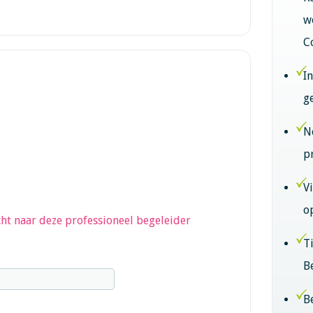
w
C
I
g
N
p
V
o
ht naar deze professioneel begeleider
T
B
B