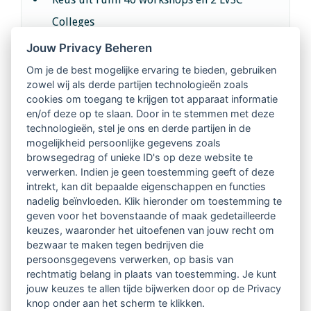
Colleges
Jouw Privacy Beheren
Intervisie met geregistreerde vakgenoten
Om je de best mogelijke ervaring te bieden, gebruiken
zowel wij als derde partijen technologieën zoals
Netwerk van 2100 professionals in 14
cookies om toegang te krijgen tot apparaat informatie
regio's
en/of deze op te slaan. Door in te stemmen met deze
technologieën, stel je ons en derde partijen in de
mogelijkheid persoonlijke gegevens zoals
Vindbaar voor opdrachtgevers
browsegedrag of unieke ID's op deze website te
verwerken. Indien je geen toestemming geeft of deze
Tijdschrift voor
intrekt, kan dit bepaalde eigenschappen en functies
Begeleidingskunde & kennisbank
nadelig beïnvloeden. Klik hieronder om toestemming te
geven voor het bovenstaande of maak gedetailleerde
keuzes, waaronder het uitoefenen van jouw recht om
Beroepsregistratie (LVSC keurmerk)
bezwaar te maken tegen bedrijven die
persoonsgegevens verwerken, op basis van
Lid worden van LVSC
rechtmatig belang in plaats van toestemming. Je kunt
jouw keuzes te allen tijde bijwerken door op de Privacy
knop onder aan het scherm te klikken.