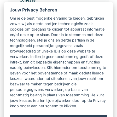
Colleges
Jouw Privacy Beheren
Intervisie met geregistreerde vakgenoten
Om je de best mogelijke ervaring te bieden, gebruiken
zowel wij als derde partijen technologieën zoals
Netwerk van 2100 professionals in 14
cookies om toegang te krijgen tot apparaat informatie
regio's
en/of deze op te slaan. Door in te stemmen met deze
technologieën, stel je ons en derde partijen in de
mogelijkheid persoonlijke gegevens zoals
Vindbaar voor opdrachtgevers
browsegedrag of unieke ID's op deze website te
verwerken. Indien je geen toestemming geeft of deze
Tijdschrift voor
intrekt, kan dit bepaalde eigenschappen en functies
Begeleidingskunde & kennisbank
nadelig beïnvloeden. Klik hieronder om toestemming te
geven voor het bovenstaande of maak gedetailleerde
keuzes, waaronder het uitoefenen van jouw recht om
Beroepsregistratie (LVSC keurmerk)
bezwaar te maken tegen bedrijven die
persoonsgegevens verwerken, op basis van
Lid worden van LVSC
rechtmatig belang in plaats van toestemming. Je kunt
jouw keuzes te allen tijde bijwerken door op de Privacy
knop onder aan het scherm te klikken.