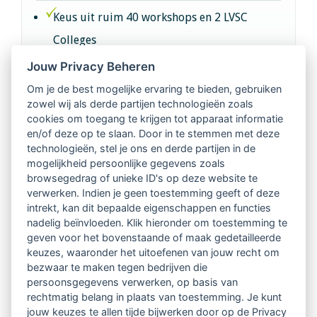
Keus uit ruim 40 workshops en 2 LVSC
Colleges
Jouw Privacy Beheren
Intervisie met geregistreerde vakgenoten
Om je de best mogelijke ervaring te bieden, gebruiken
zowel wij als derde partijen technologieën zoals
Netwerk van 2100 professionals in 14
cookies om toegang te krijgen tot apparaat informatie
regio's
en/of deze op te slaan. Door in te stemmen met deze
technologieën, stel je ons en derde partijen in de
mogelijkheid persoonlijke gegevens zoals
Vindbaar voor opdrachtgevers
browsegedrag of unieke ID's op deze website te
verwerken. Indien je geen toestemming geeft of deze
Tijdschrift voor
intrekt, kan dit bepaalde eigenschappen en functies
Begeleidingskunde & kennisbank
nadelig beïnvloeden. Klik hieronder om toestemming te
geven voor het bovenstaande of maak gedetailleerde
keuzes, waaronder het uitoefenen van jouw recht om
Beroepsregistratie (LVSC keurmerk)
bezwaar te maken tegen bedrijven die
persoonsgegevens verwerken, op basis van
Lid worden van LVSC
rechtmatig belang in plaats van toestemming. Je kunt
jouw keuzes te allen tijde bijwerken door op de Privacy