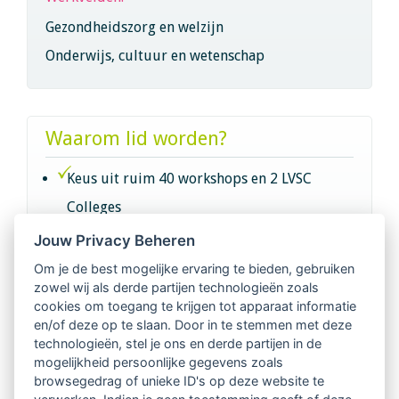
Gezondheidszorg en welzijn
Onderwijs, cultuur en wetenschap
Waarom lid worden?
Keus uit ruim 40 workshops en 2 LVSC
Colleges
Jouw Privacy Beheren
Intervisie met geregistreerde vakgenoten
Om je de best mogelijke ervaring te bieden, gebruiken
zowel wij als derde partijen technologieën zoals
Netwerk van 2100 professionals in 14
cookies om toegang te krijgen tot apparaat informatie
regio's
en/of deze op te slaan. Door in te stemmen met deze
technologieën, stel je ons en derde partijen in de
mogelijkheid persoonlijke gegevens zoals
Vindbaar voor opdrachtgevers
browsegedrag of unieke ID's op deze website te