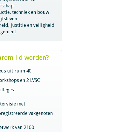
nschap
ctie, techniek en bouw
jfsleven
eid, justitie en veiligheid
gement
rom lid worden?
eus uit ruim 40
orkshops en 2 LVSC
olleges
ntervisie met
eregistreerde vakgenoten
etwerk van 2100