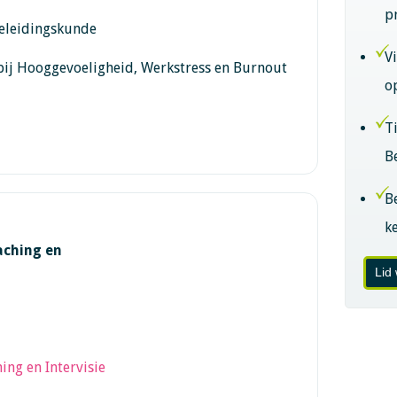
p
geleidingskunde
V
 bij Hooggevoeligheid, Werkstress en Burnout
o
T
B
B
k
aching en
Lid
ing en Intervisie