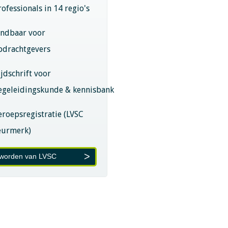
rofessionals in 14 regio's
indbaar voor
pdrachtgevers
ijdschrift voor
egeleidingskunde & kennisbank
eroepsregistratie (LVSC
eurmerk)
 worden van LVSC