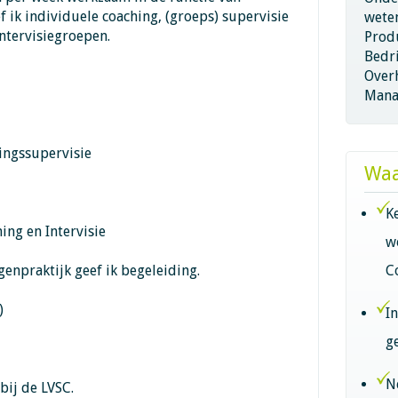
 ik individuele coaching, (groeps) supervisie
wete
ntervisiegroepen.
Produ
Bedri
Overh
Mana
ingssupervisie
Waa
K
ing en Intervisie
w
genpraktijk geef ik begeleiding.
C
)
I
g
N
bij de LVSC.