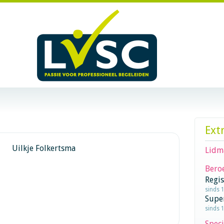
Ext
Uilkje Folkertsma
Lidm
Beroe
Regi
sinds 
Supe
sinds 
Speci