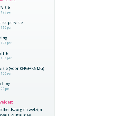
visie
- 125 per
pssupervisie
- 150 per
hing
- 125 per
visie
- 150 per
rvisie (voor KNGF/KNMG)
- 150 per
aching
100 per
velden:
ndheidszorg en welzijn
wijs, cultuur en