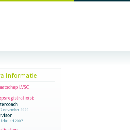
ra informatie
aatschap LVSC
psregistratie(s):
stercoach
17 november 2020
rvisor
1 februari 2007
alisaties: