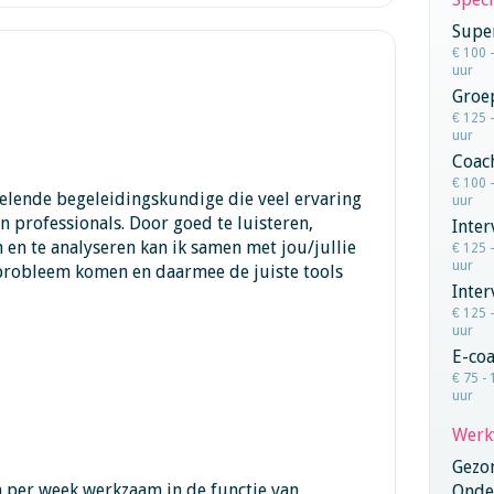
Super
€ 100 
uur
Groe
€ 125 
uur
Coac
€ 100 
elende begeleidingskundige die veel ervaring
uur
n professionals. Door goed te luisteren,
Inter
 en te analyseren kan ik samen met jou/jullie
€ 125 
uur
 probleem komen en daarmee de juiste tools
Inte
€ 125 
uur
E-co
€ 75 - 
uur
Werk
Gezo
n per week werkzaam in de functie van
Onder