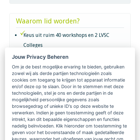
Waarom lid worden?
Keus uit ruim 40 workshops en 2 LVSC
Colleges
Jouw Privacy Beheren
Intervisie met geregistreerde vakgenoten
Om je de best mogelijke ervaring te bieden, gebruiken
zowel wij als derde partijen technologieën zoals
Netwerk van 2100 professionals in 14
cookies om toegang te krijgen tot apparaat informatie
regio's
en/of deze op te slaan. Door in te stemmen met deze
technologieën, stel je ons en derde partijen in de
mogelijkheid persoonlijke gegevens zoals
Vindbaar voor opdrachtgevers
browsegedrag of unieke ID's op deze website te
verwerken. Indien je geen toestemming geeft of deze
Tijdschrift voor
intrekt, kan dit bepaalde eigenschappen en functies
Begeleidingskunde & kennisbank
nadelig beïnvloeden. Klik hieronder om toestemming te
geven voor het bovenstaande of maak gedetailleerde
keuzes, waaronder het uitoefenen van jouw recht om