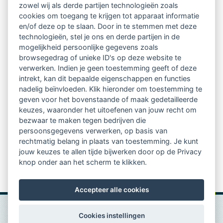
zowel wij als derde partijen technologieën zoals
Netwerk van 2100 professionals in 14
cookies om toegang te krijgen tot apparaat informatie
regio's
en/of deze op te slaan. Door in te stemmen met deze
technologieën, stel je ons en derde partijen in de
mogelijkheid persoonlijke gegevens zoals
Vindbaar voor opdrachtgevers
browsegedrag of unieke ID's op deze website te
verwerken. Indien je geen toestemming geeft of deze
Tijdschrift voor
intrekt, kan dit bepaalde eigenschappen en functies
Begeleidingskunde & kennisbank
nadelig beïnvloeden. Klik hieronder om toestemming te
geven voor het bovenstaande of maak gedetailleerde
keuzes, waaronder het uitoefenen van jouw recht om
Beroepsregistratie (LVSC keurmerk)
bezwaar te maken tegen bedrijven die
persoonsgegevens verwerken, op basis van
Lid worden van LVSC
rechtmatig belang in plaats van toestemming. Je kunt
jouw keuzes te allen tijde bijwerken door op de Privacy
knop onder aan het scherm te klikken.
Accepteer alle cookies
Cookies instellingen