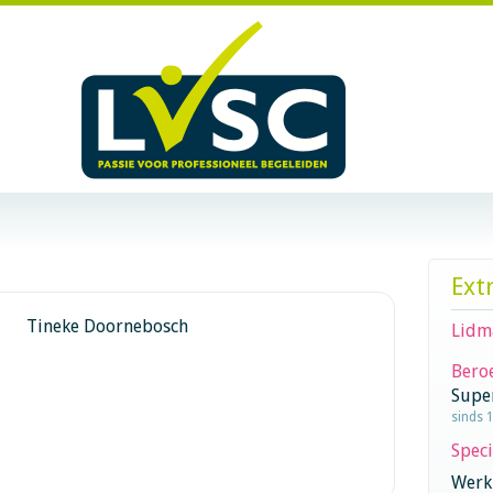
Ext
Tineke Doornebosch
Lidm
Beroe
Supe
sinds 
Speci
Werk