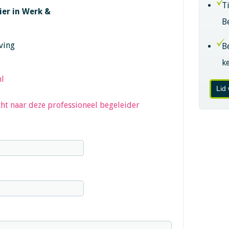
T
ier in Werk &
B
ving
B
k
l
Lid
ht naar deze professioneel begeleider