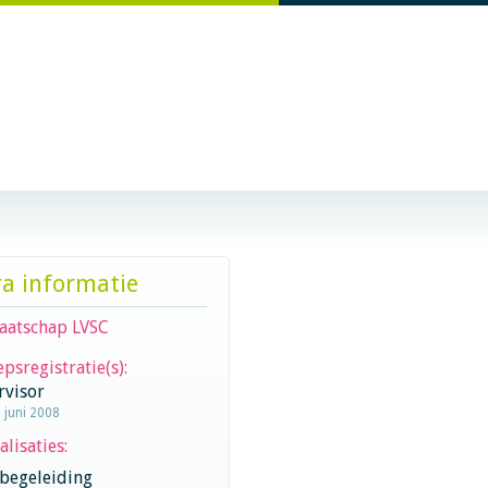
ra informatie
aatschap LVSC
psregistratie(s):
rvisor
1 juni 2008
alisaties:
begeleiding