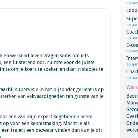
op aa
Loop
Super
op aa
Coac
op aa
E-co
op aa
jk en werkend leven vragen soms om iets
Inter
, een luisterend oor, ruimte voor de juiste
op aa
ruimte om je koers te zoeken en daarin stapjes te
Coac
op aa
Werk
arbij supervisie in het bijzonder gericht is op
Bedri
rsterken van vakvaardigheden ten gunste van je
Mana
Gezo
Overh
 door een van mijn expertisegebieden neem
Onder
ct op voor een kennismaking. Mocht je als
wete
r een traject een bezwaar vinden dan kun je dit
.