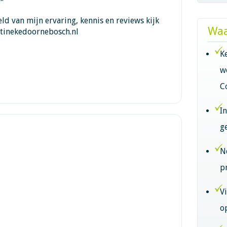
ld van mijn ervaring, kennis en reviews kijk
Waa
tinekedoornebosch.nl
K
w
C
I
g
N
p
V
o