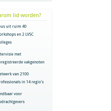
rom lid worden?
eus uit ruim 40
orkshops en 2 LVSC
olleges
ntervisie met
eregistreerde vakgenoten
etwerk van 2100
rofessionals in 14 regio's
indbaar voor
pdrachtgevers