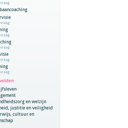
nvraag
baancoaching
visie
nvraag
hing
nvraag
aching
nvraag
visie
nvraag
hing
nvraag
velden:
jfsleven
gement
ndheidszorg en welzijn
eid, justitie en veiligheid
wijs, cultuur en
nschap