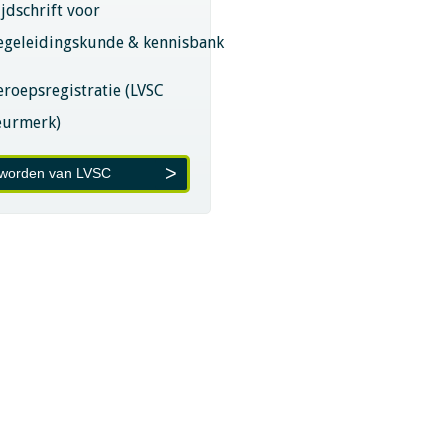
ijdschrift voor
egeleidingskunde & kennisbank
eroepsregistratie (LVSC
eurmerk)
 worden van LVSC