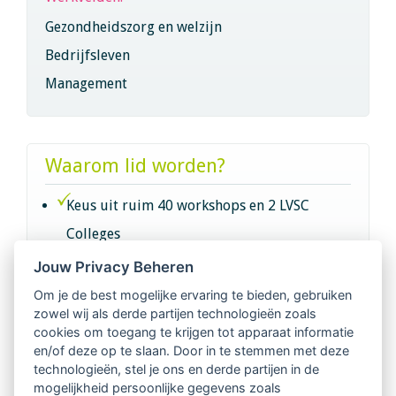
Gezondheidszorg en welzijn
Bedrijfsleven
Management
Waarom lid worden?
Keus uit ruim 40 workshops en 2 LVSC
Colleges
Jouw Privacy Beheren
Intervisie met geregistreerde vakgenoten
Om je de best mogelijke ervaring te bieden, gebruiken
zowel wij als derde partijen technologieën zoals
Netwerk van 2100 professionals in 14
cookies om toegang te krijgen tot apparaat informatie
regio's
en/of deze op te slaan. Door in te stemmen met deze
technologieën, stel je ons en derde partijen in de
mogelijkheid persoonlijke gegevens zoals
Vindbaar voor opdrachtgevers