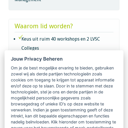
Waarom lid worden?
Keus uit ruim 40 workshops en 2 LVSC
Colleges
Jouw Privacy Beheren
Intervisie met geregistreerde vakgenoten
Om je de best mogelijke ervaring te bieden, gebruiken
zowel wij als derde partijen technologieën zoals
Netwerk van 2100 professionals in 14
cookies om toegang te krijgen tot apparaat informatie
regio's
en/of deze op te slaan. Door in te stemmen met deze
technologieën, stel je ons en derde partijen in de
mogelijkheid persoonlijke gegevens zoals
Vindbaar voor opdrachtgevers
browsegedrag of unieke ID's op deze website te
verwerken. Indien je geen toestemming geeft of deze
Tijdschrift voor
intrekt, kan dit bepaalde eigenschappen en functies
Begeleidingskunde & kennisbank
nadelig beïnvloeden. Klik hieronder om toestemming te
geven voor het bovenstaande of maak gedetailleerde