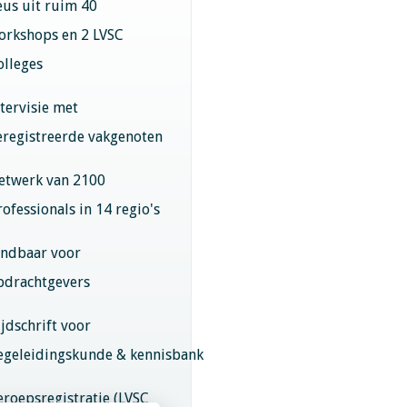
eus uit ruim 40
orkshops en 2 LVSC
olleges
ntervisie met
eregistreerde vakgenoten
etwerk van 2100
rofessionals in 14 regio's
indbaar voor
pdrachtgevers
ijdschrift voor
egeleidingskunde & kennisbank
eroepsregistratie (LVSC