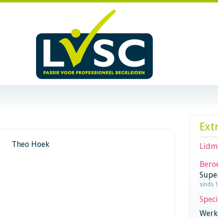
Ext
Theo Hoek
Lidm
Beroe
Supe
sinds 
Speci
Werk