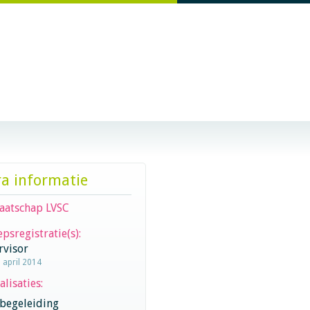
ra informatie
aatschap LVSC
psregistratie(s):
rvisor
1 april 2014
alisaties:
begeleiding