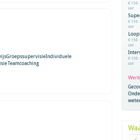
€ 150 
uur
Super
€ 150 
uur
Loop
€ 150 
uur
Inter
ijsGroepssupervisieIndividuele
€ 150 
visieTeamcoaching
uur
Werk
Gezo
Onder
wete
Waa