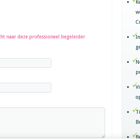
K
w
C
ht naar deze professioneel begeleider
I
g
N
p
V
o
T
B
B