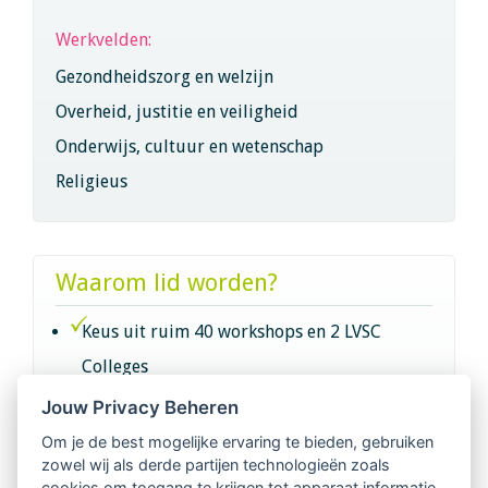
Werkvelden:
Gezondheidszorg en welzijn
Overheid, justitie en veiligheid
Onderwijs, cultuur en wetenschap
Religieus
Waarom lid worden?
Keus uit ruim 40 workshops en 2 LVSC
Colleges
Jouw Privacy Beheren
Intervisie met geregistreerde vakgenoten
Om je de best mogelijke ervaring te bieden, gebruiken
zowel wij als derde partijen technologieën zoals
Netwerk van 2100 professionals in 14
cookies om toegang te krijgen tot apparaat informatie