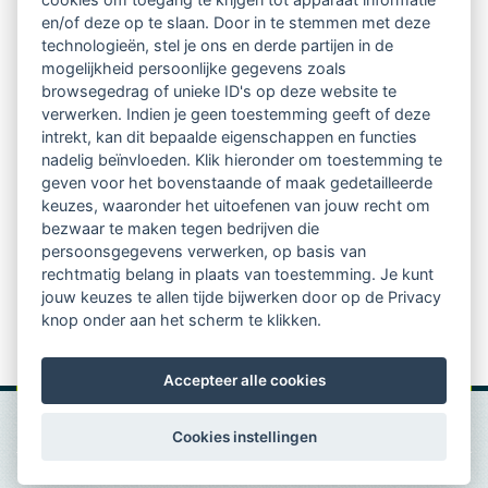
regio's
en/of deze op te slaan. Door in te stemmen met deze
technologieën, stel je ons en derde partijen in de
mogelijkheid persoonlijke gegevens zoals
Vindbaar voor opdrachtgevers
browsegedrag of unieke ID's op deze website te
verwerken. Indien je geen toestemming geeft of deze
Tijdschrift voor
intrekt, kan dit bepaalde eigenschappen en functies
Begeleidingskunde & kennisbank
nadelig beïnvloeden. Klik hieronder om toestemming te
geven voor het bovenstaande of maak gedetailleerde
keuzes, waaronder het uitoefenen van jouw recht om
Beroepsregistratie (LVSC keurmerk)
bezwaar te maken tegen bedrijven die
persoonsgegevens verwerken, op basis van
Lid worden van LVSC
rechtmatig belang in plaats van toestemming. Je kunt
jouw keuzes te allen tijde bijwerken door op de Privacy
knop onder aan het scherm te klikken.
Accepteer alle cookies
Cookies instellingen