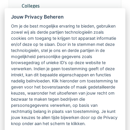
Colleges
Jouw Privacy Beheren
Intervisie met geregistreerde vakgenoten
Om je de best mogelijke ervaring te bieden, gebruiken
zowel wij als derde partijen technologieën zoals
Netwerk van 2100 professionals in 14
cookies om toegang te krijgen tot apparaat informatie
regio's
en/of deze op te slaan. Door in te stemmen met deze
technologieën, stel je ons en derde partijen in de
mogelijkheid persoonlijke gegevens zoals
Vindbaar voor opdrachtgevers
browsegedrag of unieke ID's op deze website te
verwerken. Indien je geen toestemming geeft of deze
Tijdschrift voor
intrekt, kan dit bepaalde eigenschappen en functies
Begeleidingskunde & kennisbank
nadelig beïnvloeden. Klik hieronder om toestemming te
geven voor het bovenstaande of maak gedetailleerde
keuzes, waaronder het uitoefenen van jouw recht om
Beroepsregistratie (LVSC keurmerk)
bezwaar te maken tegen bedrijven die
persoonsgegevens verwerken, op basis van
Lid worden van LVSC
rechtmatig belang in plaats van toestemming. Je kunt
jouw keuzes te allen tijde bijwerken door op de Privacy
knop onder aan het scherm te klikken.