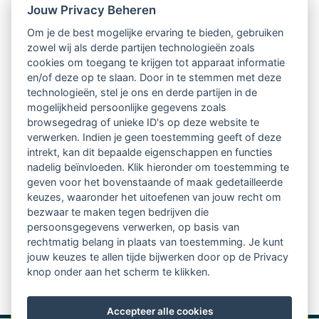
Jouw Privacy Beheren
Intervisie met geregistreerde vakgenoten
Om je de best mogelijke ervaring te bieden, gebruiken
zowel wij als derde partijen technologieën zoals
Netwerk van 2100 professionals in 14
cookies om toegang te krijgen tot apparaat informatie
regio's
en/of deze op te slaan. Door in te stemmen met deze
technologieën, stel je ons en derde partijen in de
mogelijkheid persoonlijke gegevens zoals
Vindbaar voor opdrachtgevers
browsegedrag of unieke ID's op deze website te
verwerken. Indien je geen toestemming geeft of deze
Tijdschrift voor
intrekt, kan dit bepaalde eigenschappen en functies
Begeleidingskunde & kennisbank
nadelig beïnvloeden. Klik hieronder om toestemming te
geven voor het bovenstaande of maak gedetailleerde
keuzes, waaronder het uitoefenen van jouw recht om
Beroepsregistratie (LVSC keurmerk)
bezwaar te maken tegen bedrijven die
persoonsgegevens verwerken, op basis van
Lid worden van LVSC
rechtmatig belang in plaats van toestemming. Je kunt
jouw keuzes te allen tijde bijwerken door op de Privacy
knop onder aan het scherm te klikken.
Accepteer alle cookies