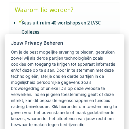
Waarom lid worden?
Keus uit ruim 40 workshops en 2 LVSC
Colleges
Jouw Privacy Beheren
Intervisie met geregistreerde vakgenoten
Om je de best mogelijke ervaring te bieden, gebruiken
zowel wij als derde partijen technologieën zoals
Netwerk van 2100 professionals in 14
cookies om toegang te krijgen tot apparaat informatie
regio's
en/of deze op te slaan. Door in te stemmen met deze
technologieën, stel je ons en derde partijen in de
mogelijkheid persoonlijke gegevens zoals
Vindbaar voor opdrachtgevers
browsegedrag of unieke ID's op deze website te
verwerken. Indien je geen toestemming geeft of deze
Tijdschrift voor
intrekt, kan dit bepaalde eigenschappen en functies
Begeleidingskunde & kennisbank
nadelig beïnvloeden. Klik hieronder om toestemming te
geven voor het bovenstaande of maak gedetailleerde
keuzes, waaronder het uitoefenen van jouw recht om
Beroepsregistratie (LVSC keurmerk)
bezwaar te maken tegen bedrijven die