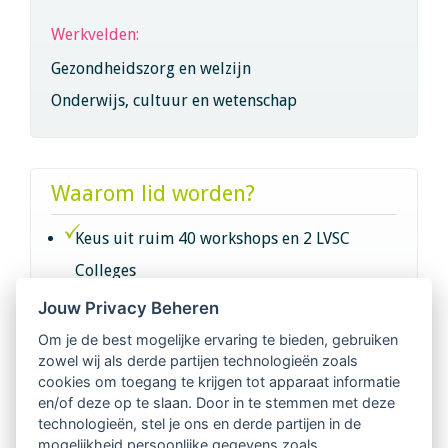
Werkvelden:
Gezondheidszorg en welzijn
Onderwijs, cultuur en wetenschap
Waarom lid worden?
Keus uit ruim 40 workshops en 2 LVSC
Colleges
Jouw Privacy Beheren
Intervisie met geregistreerde vakgenoten
Om je de best mogelijke ervaring te bieden, gebruiken
zowel wij als derde partijen technologieën zoals
Netwerk van 2100 professionals in 14
cookies om toegang te krijgen tot apparaat informatie
regio's
en/of deze op te slaan. Door in te stemmen met deze
technologieën, stel je ons en derde partijen in de
mogelijkheid persoonlijke gegevens zoals
Vindbaar voor opdrachtgevers