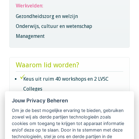
Werkvelden:
Gezondheidszorg en welzijn
Onderwijs, cultuur en wetenschap
Management
Waarom lid worden?
Keus uit ruim 40 workshops en 2 LVSC
Colleges
Jouw Privacy Beheren
Intervisie met geregistreerde vakgenoten
Om je de best mogelijke ervaring te bieden, gebruiken
zowel wij als derde partijen technologieën zoals
Netwerk van 2100 professionals in 14
cookies om toegang te krijgen tot apparaat informatie
regio's
en/of deze op te slaan. Door in te stemmen met deze
technologieën, stel je ons en derde partijen in de